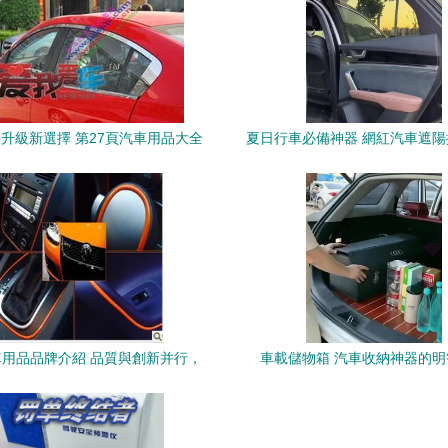
升級新選擇 第27頁汽車用品大全
夏日行車必備神器 網紅汽車遮
選車窗亮條與GPS導航推薦
防曬一步到位
用品品牌介紹 品質與創新并行，
車載儲物箱 汽車收納神器的明
共創共贏的加盟機遇