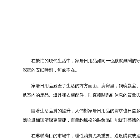
在繁忙的現代生活中，家居日用品如同一位默默無聞的
深夜的安眠時刻，無處不在。
家居日用品涵蓋了生活的方方面面。廚房里，鍋碗瓢盆
臥室內的床品、燈具和衣柜配件，則直接關系到休息的質量
隨著生活品質的提升，人們對家居日用品的需求也日益
應垃圾桶讓清潔更便捷，而簡約風格的裝飾品則能提升整體
在琳瑯滿目的市場中，理性消費尤為重要。過度購買或