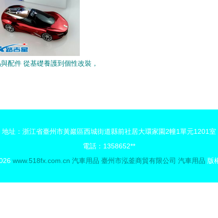
與配件 從基礎養護到個性改裝，
以及摩托世界的魅力
地址：浙江省臺州市黃巖區西城街道縣前社居大環家園2幢1單元1201室
電話：1358652**
2026
www.518fx.com.cn
汽車用品
臺州市泓釜商貿有限公司
汽車用品
版