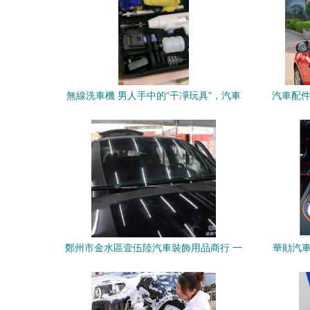
無線洗車機 男人手中的“干凈玩具”，汽車
汽車配件
用品的智能進化
精
鄭州市金水區壹伍陸汽車裝飾用品商行 一
華勛汽車
站式汽車用品供應專家