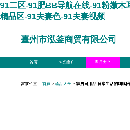
91二区-91肥BB导航在线-91粉嫩木
精品区-91夫妻色-91夫妻视频
臺州市泓釜商貿有限公司
首頁
企業簡介
產品大全
當前位置：
首頁
>
產品大全
>
家居日用品 日常生活的細膩