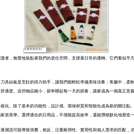
守護者，無聲地裝點著我們的居住空間，支撐著日常的運轉。它們看似平
、刀具砧板是烹飪的得力助手，讓我們能輕松準備美味佳肴；客廳中，柔
與舒適度。這些物品雖小，卻串聯起每一天的節奏，讓家成為一個真正意
多樣化。除了基本的功能性，設計感、環保材質和智能化成為新的關注點
的家居美學。選擇適合的日用品，不僅能提高效率，還能潛移默化地塑造
追逐潮流可能導致浪費，相反，注重耐用性、實用性與個人需求的匹配，