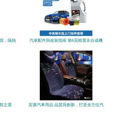
陽擋，隔熱
汽車配件與改裝指南 第6頁精選全合成機
油與GPS導航推薦
智之選
宏廣汽車用品 品質與創新，打造全方位汽
車生活體驗